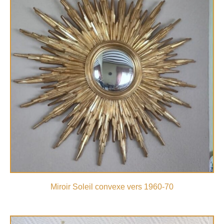
Miroir Soleil convexe vers 1960-70