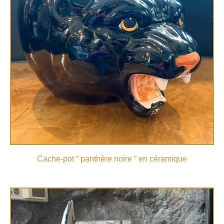
Cache-pot “ panthère noire “ en céramique