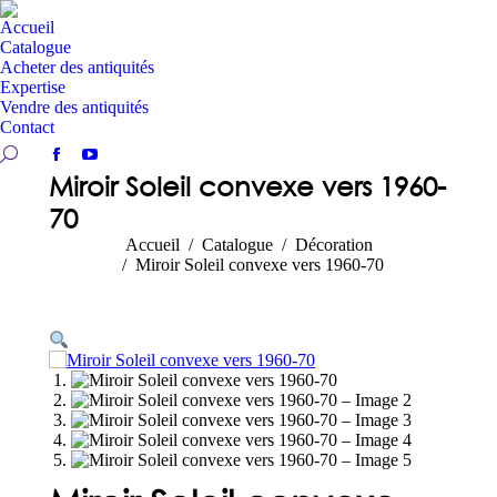
Accueil
Catalogue
Acheter des antiquités
Expertise
Vendre des antiquités
Contact
Recherche:
Facebook
YouTube
Miroir Soleil convexe vers 1960-
page
page
70
opens
opens
in
in
Vous êtes ici :
Accueil
Catalogue
Décoration
new
new
Miroir Soleil convexe vers 1960-70
window
window