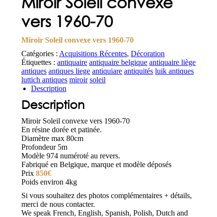
Miroir Soleil convexe
vers 1960-70
Miroir Soleil convexe vers 1960-70
Catégories :
Acquisitions Récentes
,
Décoration
Étiquettes :
antiquaire
antiquaire belgique
antiquaire liège
antiques
antiques liege
antiquiare
antiquités
luik antiques
luttich antiques
miroir
soleil
Description
Description
Miroir Soleil convexe vers 1960-70
En résine dorée et patinée.
Diamètre max 80cm
Profondeur 5m
Modèle 974 numéroté au revers.
Fabriqué en Belgique, marque et modèle déposés
Prix
850€
Poids environ 4kg
Si vous souhaitez des photos complémentaires + détails,
merci de nous contacter.
We speak French, English, Spanish, Polish, Dutch and