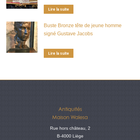
Lire la suite
Buste Bronze tête de jeune homme
signé Gustave Jacobs
Lire la suite
Antiquités
Maison Walesa
Rue hors château, 2
B-4000 Liège