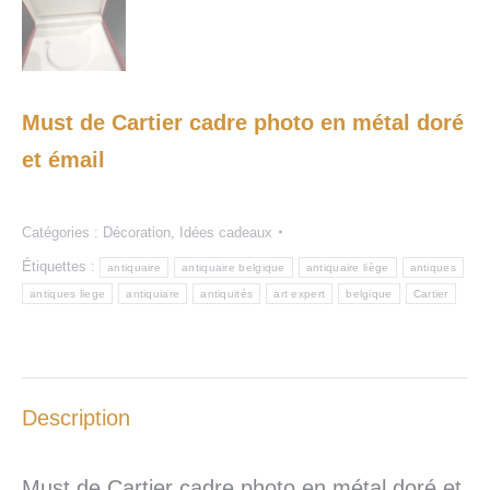
Must de Cartier cadre photo en métal doré
et émail
Catégories :
Décoration
,
Idées cadeaux
Étiquettes :
antiquaire
antiquaire belgique
antiquaire liège
antiques
antiques liege
antiquiare
antiquités
art expert
belgique
Cartier
Description
Must de Cartier cadre photo en métal doré et