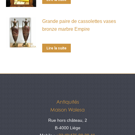
Grande paire de cassolettes vases
bronze marbre Empire
Lire la suite
Antiquités
Maison Walesa
Rue hors château, 2
B-4000 Liège