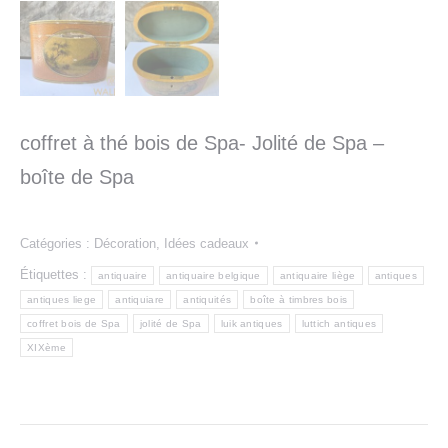
coffret à thé bois de Spa- Jolité de Spa –
boîte de Spa
Catégories :
Décoration
,
Idées cadeaux
Étiquettes :
antiquaire
antiquaire belgique
antiquaire liège
antiques
antiques liege
antiquiare
antiquités
boîte à timbres bois
coffret bois de Spa
jolité de Spa
luik antiques
luttich antiques
XIXème