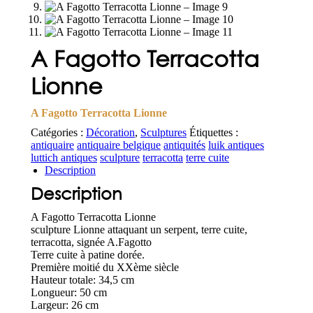
A Fagotto Terracotta
Lionne
A Fagotto Terracotta Lionne
Catégories :
Décoration
,
Sculptures
Étiquettes :
antiquaire
antiquaire belgique
antiquités
luik antiques
luttich antiques
sculpture
terracotta
terre cuite
Description
Description
A Fagotto Terracotta Lionne
sculpture Lionne attaquant un serpent, terre cuite,
terracotta, signée A.Fagotto
Terre cuite à patine dorée.
Première moitié du XXème siècle
Hauteur totale: 34,5 cm
Longueur: 50 cm
Largeur: 26 cm