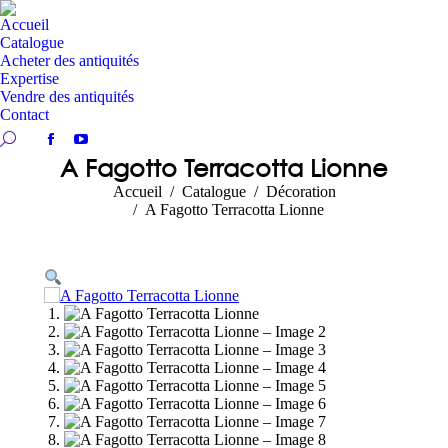
Accueil
Catalogue
Acheter des antiquités
Expertise
Vendre des antiquités
Contact
Recherche:
Facebook
YouTube
A Fagotto Terracotta Lionne
page
page
Vous êtes ici :
Accueil
Catalogue
Décoration
opens
opens
A Fagotto Terracotta Lionne
in
in
new
new
window
window