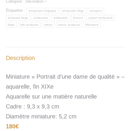
Catégorie :
Décoration
Étiquettes :
antiquaire belgique
antiquaire liège
antiques
antiques liege
antiquiare
antiquités
bronze
expert antiquaire
liège
luik antiques
luttich
luttich antiques
Miniature
Description
Miniature « Portrait d’une dame de qualité » –
aquarelle, fin XIXe
Aquarelle sur une matière naturelle
Cadre : 9,3 x 9,3 cm
Diamètre miniature: 5,2 cm
180€