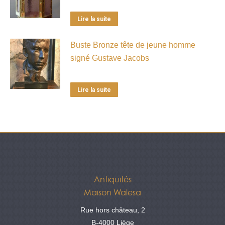
Lire la suite
Buste Bronze tête de jeune homme
signé Gustave Jacobs
Lire la suite
Antiquités
Maison Walesa
Rue hors château, 2
B-4000 Liège