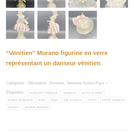
“Vénitien” Murano figurine en verre
représentant un danseur vénitien
Catégories :
Décoration
,
Verreries
,
Verreries Autres Pays
Étiquettes :
antiquaire belgique
antiques
art de la table
expert antiquaire
italie
liège
luik antiques
luttich
luttich antiques
murano
verrerie italienne