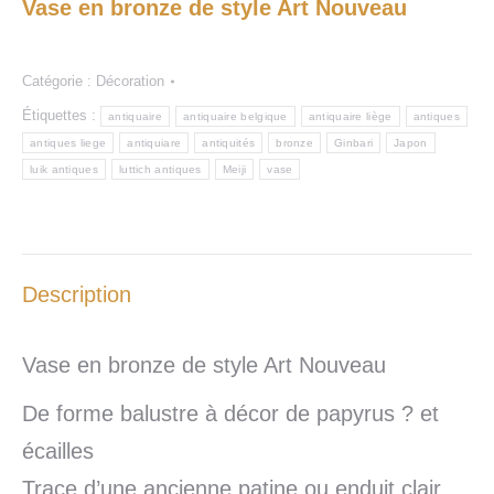
Vase en bronze de style Art Nouveau
Catégorie :
Décoration
Étiquettes :
antiquaire
antiquaire belgique
antiquaire liège
antiques
antiques liege
antiquiare
antiquités
bronze
Ginbari
Japon
luik antiques
luttich antiques
Meiji
vase
Description
Vase en bronze de style Art Nouveau
De forme balustre à décor de papyrus ? et
écailles
Trace d’une ancienne patine ou enduit clair