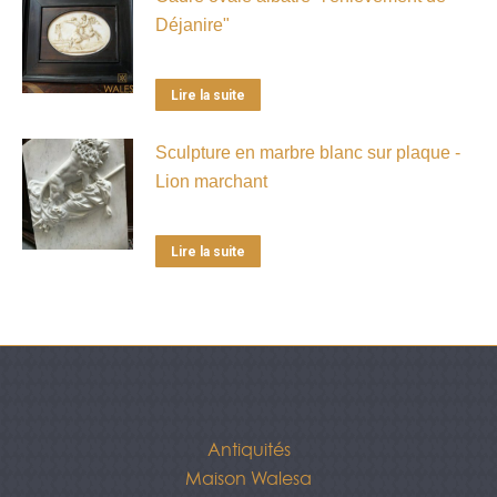
Déjanire"
Lire la suite
Sculpture en marbre blanc sur plaque -
Lion marchant
Lire la suite
Antiquités
Maison Walesa