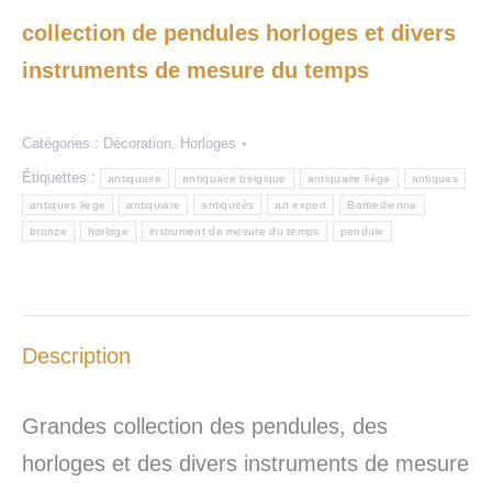
collection de pendules horloges et divers
instruments de mesure du temps
Catégories :
Décoration
,
Horloges
Étiquettes :
antiquaire
antiquaire belgique
antiquaire liège
antiques
antiques liege
antiquiare
antiquités
art expert
Barbedienne
bronze
horloge
instrument de mesure du temps
pendule
Description
Grandes collection des pendules, des
horloges et des divers instruments de mesure