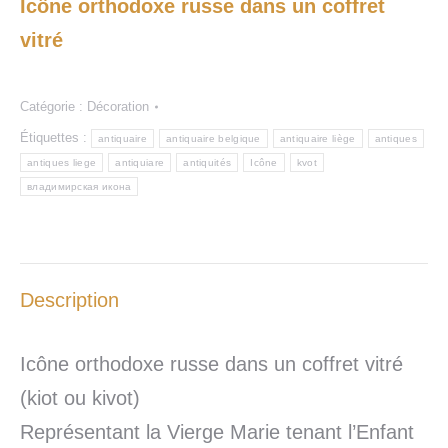
Icône orthodoxe russe dans un coffret
vitré
Catégorie :
Décoration
Étiquettes :
antiquaire
antiquaire belgique
antiquaire liège
antiques
antiques liege
antiquiare
antiquités
Icône
kvot
владимирская икона
Description
Icône orthodoxe russe dans un coffret vitré
(kiot ou kivot)
Représentant la Vierge Marie tenant l’Enfant