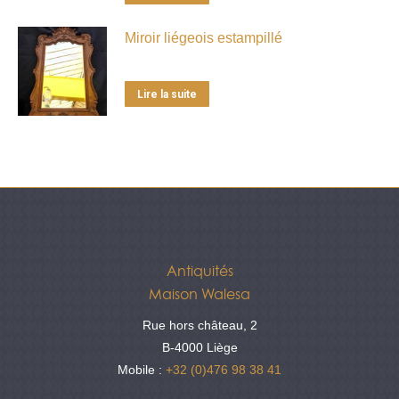
Miroir liégeois estampillé
Lire la suite
Antiquités
Maison Walesa
Rue hors château, 2
B-4000 Liège
Mobile :
+32 (0)476 98 38 41