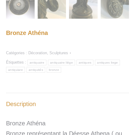
Bronze Athéna
Catégories :
Décoration
,
Sculptures
Étiquettes :
antiquaire
antiquaire liège
antiques
antiques liege
antiquiare
antiquités
bronze
Description
Bronze Athéna
Bronze représentant la Déesse Athena ( ou