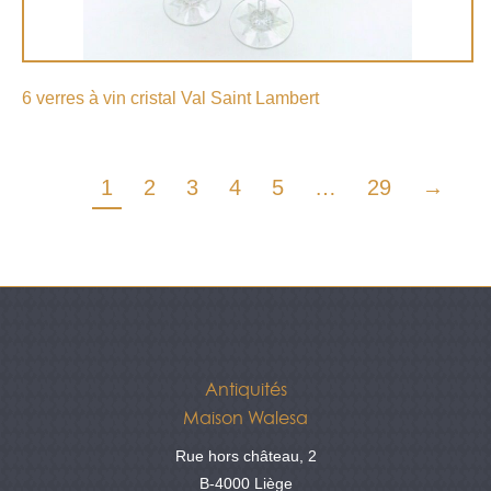
6 verres à vin cristal Val Saint Lambert
1
2
3
4
5
…
29
→
Antiquités
Maison Walesa
Rue hors château, 2
B-4000 Liège