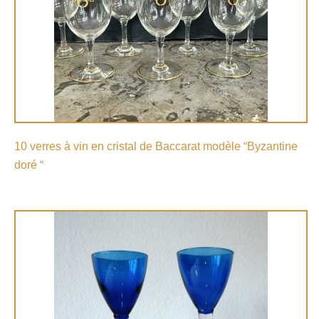
10 verres à vin en cristal de Baccarat modèle “Byzantine
doré “