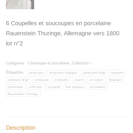
6 Coupelles et soucoupes en porcelaine
Rauenstein Thuringe, Allemagne vers 1800
lot n°2
Catégories :
Céramique et porcelaine
,
Collection
Étiquettes :
antiquaire
antiquaire belgique
antiquaire liège
antiques
antiques liege
antiquiare
antiquités
argent
art expert
belgique
ceramique
collection
coupelle
luik antiques
porcelaine
Rauenstein Thuringe
Description