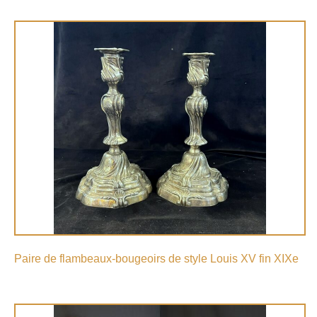
Paire de flambeaux-bougeoirs de style Louis XV fin XIXe