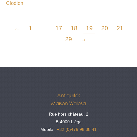
Clodion
←
1
…
17
18
19
20
21
…
29
→
Antiquités
Maison Walesa
Rue hors château, 2
B-4000 Liège
Mobile :
+32 (0)476 98 38 41