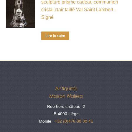
sculpture prisme cadeau communion
cristal clair taillé Val Saint Lambert -
Signé
Lire la suite
Antiquités
Maison Walesa
Rue hors château, 2
B-4000 Liège
Mobile :
+32 (0)476 98 38 41