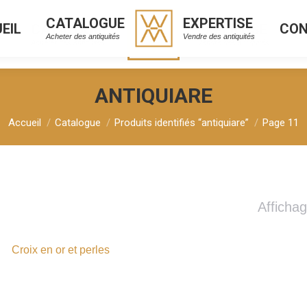
CATALOGUE
EXPERTISE
EIL
CO
CATALOGUE
EXPERTISE
L
C
Acheter des antiquités
Vendre des antiquités
Acheter des antiquités
Vendre des antiquités
ANTIQUIARE
Vous êtes ici :
Accueil
Catalogue
Produits identifiés “antiquiare”
Page 11
Afficha
Croix en or et perles