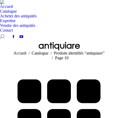
Accueil
Catalogue
Acheter des antiquités
Expertise
Vendre des antiquités
Contact
Recherche:
Facebook
YouTube
antiquiare
page
page
opens
opens
Vous êtes ici :
Accueil
Catalogue
Produits identifiés “antiquiare”
in
in
Page 10
new
new
window
window