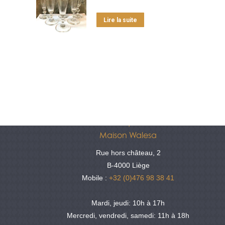
Lire la suite
Antiquités
Maison Walesa
Rue hors château, 2
B-4000 Liège
Mobile :
+32 (0)476 98 38 41
Mardi, jeudi: 10h à 17h
Mercredi, vendredi, samedi: 11h à 18h