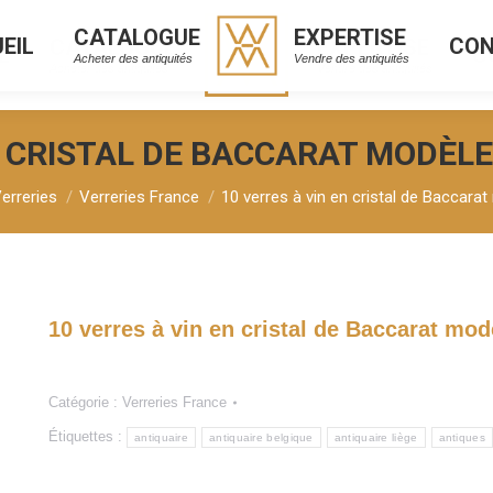
CATALOGUE
EXPERTISE
EIL
CO
CATALOGUE
EXPERTISE
L
C
Acheter des antiquités
Vendre des antiquités
Acheter des antiquités
Vendre des antiquités
N CRISTAL DE BACCARAT MODÈLE
erreries
Verreries France
10 verres à vin en cristal de Baccara
10 verres à vin en cristal de Baccarat mod
Catégorie :
Verreries France
Étiquettes :
antiquaire
antiquaire belgique
antiquaire liège
antiques