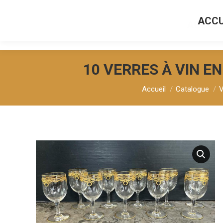
ACCU
ACCUEI
10 VERRES À VIN E
Vous êtes ici :
Accueil
Catalogue
V