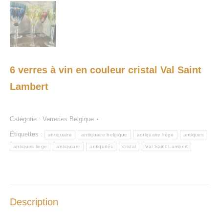
6 verres à vin en couleur cristal Val Saint
Lambert
Catégorie :
Verreries Belgique
Étiquettes :
antiquaire
antiquaire belgique
antiquaire liège
antiques
antiques liege
antiquiare
antiquités
cristal
Val Saint Lambert
Description