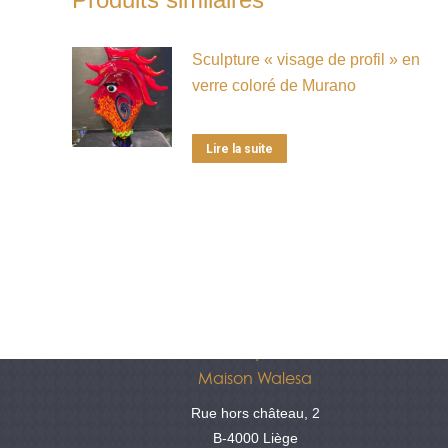
Sculpture « visage de profil » en
verre coloré de Murano
Lire la suite
Antiquités
Maison Walesa
Rue hors château, 2
B-4000 Liège