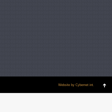
Website by
Cybernet int.
Go
to
To