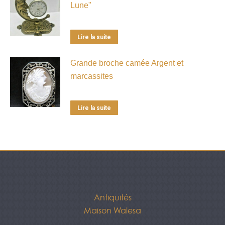
Lune"
Lire la suite
Grande broche camée Argent et
marcassites
Lire la suite
Antiquités
Maison Walesa