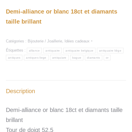
Demi-alliance or blanc 18ct et diamants
taille brillant
Catégories :
Bijouterie / Joaillerie
,
Idées cadeaux
Étiquettes :
alliance
antiquaire
antiquaire belgique
antiquaire liège
antiques
antiques liege
antiquiare
bague
diamants
or
Description
Demi-alliance or blanc 18ct et diamants taille
brillant
Tour de doigt 52,5