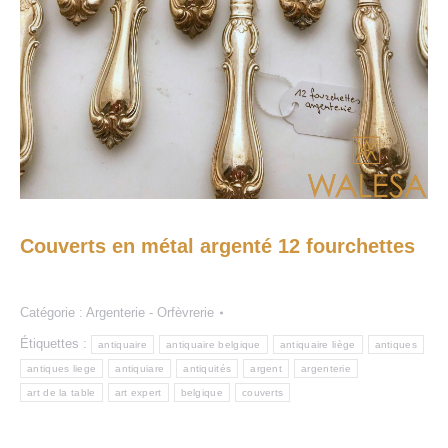
Couverts en métal argenté 12 fourchettes
Catégorie :
Argenterie - Orfèvrerie
Étiquettes :
antiquaire
antiquaire belgique
antiquaire liège
antiques
antiques liege
antiquiare
antiquités
argent
argenterie
art de la table
art expert
belgique
couverts