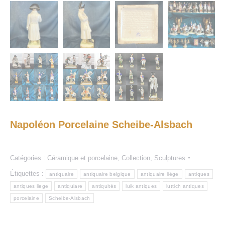
Napoléon Porcelaine Scheibe-Alsbach
Catégories :
Céramique et porcelaine
,
Collection
,
Sculptures
Étiquettes :
antiquaire
antiquaire belgique
antiquaire liège
antiques
antiques liege
antiquiare
antiquités
luik antiques
luttich antiques
porcelaine
Scheibe-Alsbach