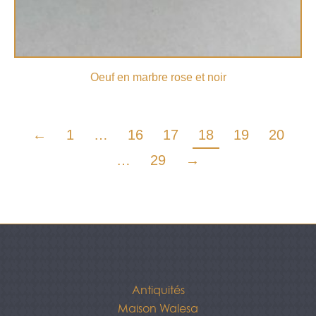
Oeuf en marbre rose et noir
←
1
…
16
17
18
19
20
…
29
→
Antiquités
Maison Walesa