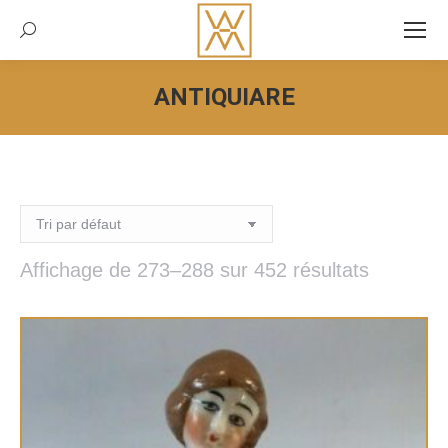
Recherche:
ANTIQUIARE
Vous êtes ici :
Affichage de 273–288 sur 452 résultats