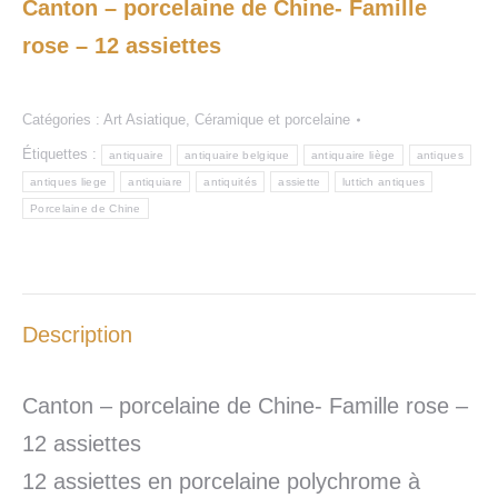
Canton – porcelaine de Chine- Famille
rose – 12 assiettes
Catégories :
Art Asiatique
,
Céramique et porcelaine
Étiquettes :
antiquaire
antiquaire belgique
antiquaire liège
antiques
antiques liege
antiquiare
antiquités
assiette
luttich antiques
Porcelaine de Chine
Description
Canton – porcelaine de Chine- Famille rose –
12 assiettes
12 assiettes en porcelaine polychrome à