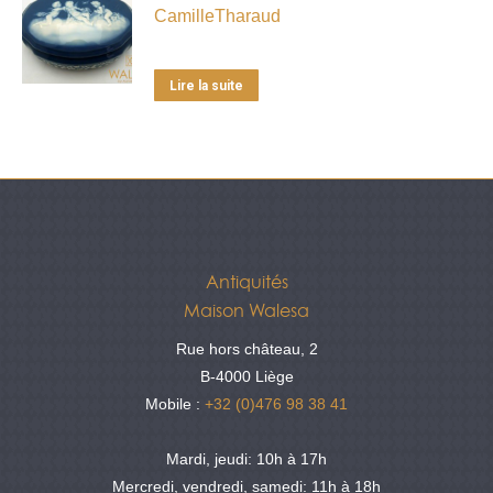
CamilleTharaud
Lire la suite
Antiquités
Maison Walesa
Rue hors château, 2
B-4000 Liège
Mobile :
+32 (0)476 98 38 41
Mardi, jeudi: 10h à 17h
Mercredi, vendredi, samedi: 11h à 18h