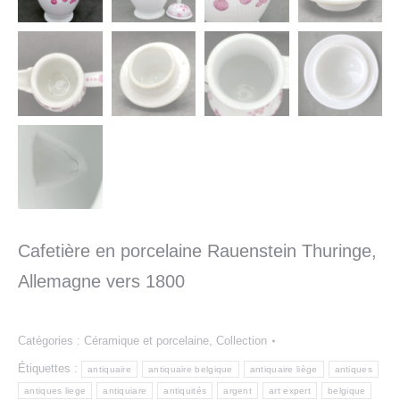
Cafetière en porcelaine Rauenstein Thuringe,
Allemagne vers 1800
Catégories :
Céramique et porcelaine
,
Collection
Étiquettes :
antiquaire
antiquaire belgique
antiquaire liège
antiques
antiques liege
antiquiare
antiquités
argent
art expert
belgique