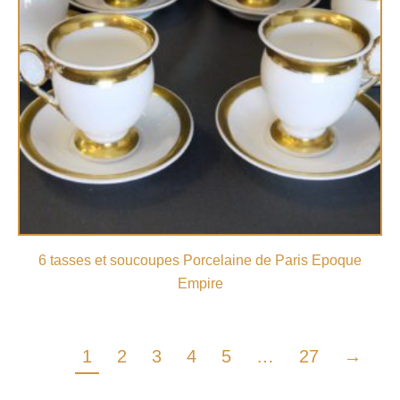
6 tasses et soucoupes Porcelaine de Paris Epoque
Empire
1
2
3
4
5
…
27
→