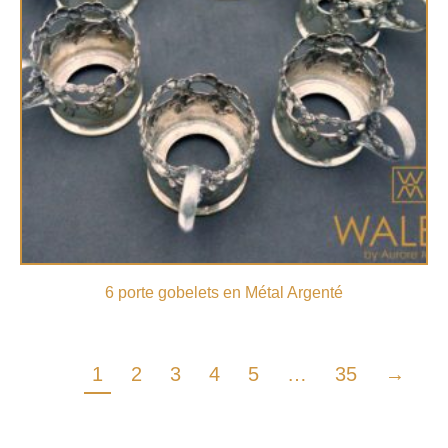
6 porte gobelets en Métal Argenté
1
2
3
4
5
…
35
→