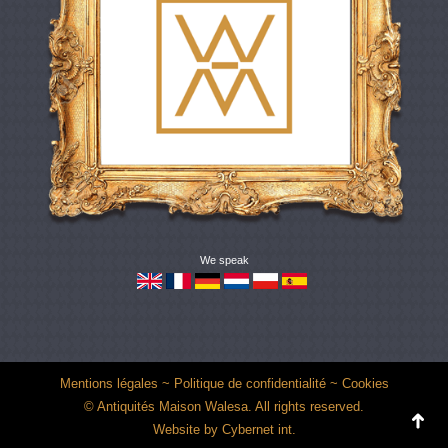
We speak
Mentions légales
~
Politique de confidentialité
~
Cookies
© Antiquités Maison Walesa. All rights reserved.
Website by
Cybernet int.
Go