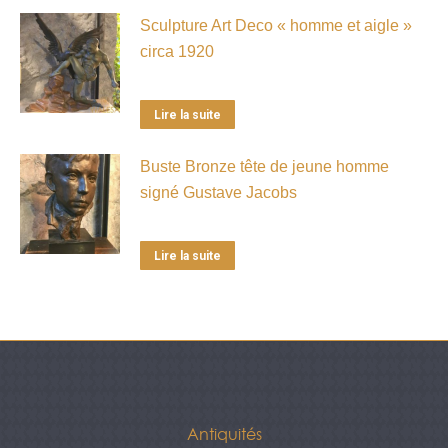
Sculpture Art Deco « homme et aigle »
circa 1920
Lire la suite
Buste Bronze tête de jeune homme
signé Gustave Jacobs
Lire la suite
Antiquités