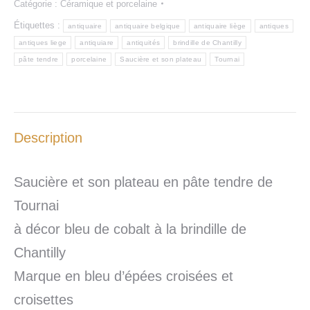
Catégorie :
Céramique et porcelaine
Étiquettes :
antiquaire
antiquaire belgique
antiquaire liège
antiques
antiques liege
antiquiare
antiquités
brindille de Chantilly
pâte tendre
porcelaine
Saucière et son plateau
Tournai
Description
Saucière et son plateau en pâte tendre de
Tournai
à décor bleu de cobalt à la brindille de
Chantilly
Marque en bleu d’épées croisées et
croisettes