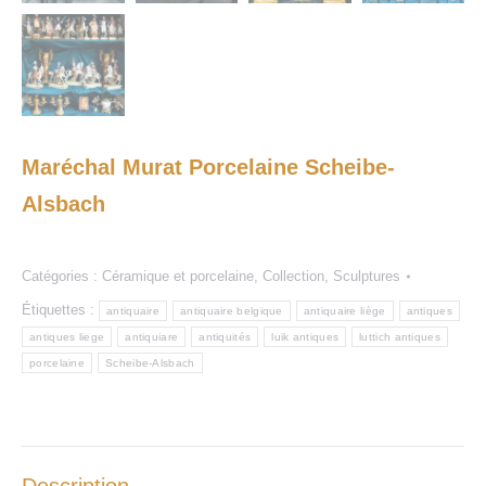
Maréchal Murat Porcelaine Scheibe-
Alsbach
Catégories :
Céramique et porcelaine
,
Collection
,
Sculptures
Étiquettes :
antiquaire
antiquaire belgique
antiquaire liège
antiques
antiques liege
antiquiare
antiquités
luik antiques
luttich antiques
porcelaine
Scheibe-Alsbach