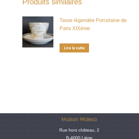
Produits similaires
Tasse légendée Porcelaine de
Paris XIXème
Lire la suite
Antiquités
Maison Walesa
Rue hors château, 2
B-4000 Liège