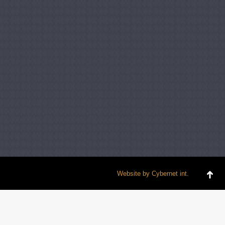
Website by
Cybernet int.
Go
to
To