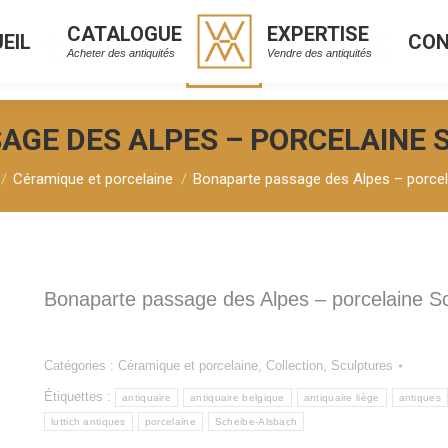
CATALOGUE
EXPERTISE
EIL
CO
CATALOGUE
EXPERTISE
L
C
Acheter des antiquités
Vendre des antiquités
Acheter des antiquités
Vendre des antiquités
AGE DES ALPES – PORCELAINE 
Céramique et porcelaine
Bonaparte passage des Alpes – porce
Bonaparte passage des Alpes – porcelaine S
Catégories :
Céramique et porcelaine
,
Collection
,
Sculptures
Étiquettes :
antiquaire
antiquaire belgique
antiquaire liège
antiques
luttich antiques
porcelaine
Scheibe-Alsbach