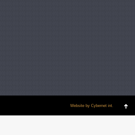
Website by
Cybernet int.
Go
to
To