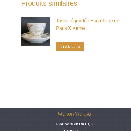
Produits similaires
Tasse légendée Porcelaine de
Paris XIXème
Lire la suite
Antiquités
Maison Walesa
Rue hors château, 2