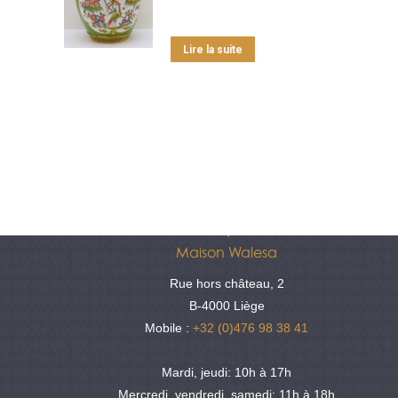
Lire la suite
Antiquités
Maison Walesa
Rue hors château, 2
B-4000 Liège
Mobile :
+32 (0)476 98 38 41
Mardi, jeudi: 10h à 17h
Mercredi, vendredi, samedi: 11h à 18h