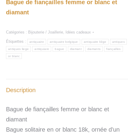
Bague de fiançailles femme or blanc et
diamant
Catégories :
Bijouterie / Joaillerie
,
Idées cadeaux
Étiquettes :
antiquaire
antiquaire belgique
antiquaire liège
antiques
antiques liege
antiquiare
bague
diamant
diamants
fiançailles
or blanc
Description
Bague de fiançailles femme or blanc et
diamant
Bague solitaire en or blanc 18k, ornée d’un