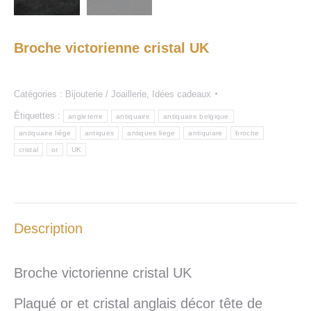
Broche victorienne cristal UK
Catégories :
Bijouterie / Joaillerie
,
Idées cadeaux
Étiquettes :
angleterre
antiquaire
antiquaire belgique
antiquaire liège
antiques
antiques liege
antiquiare
broche
cristal
or
UK
Description
Broche victorienne cristal UK
Plaqué or et cristal anglais décor tête de