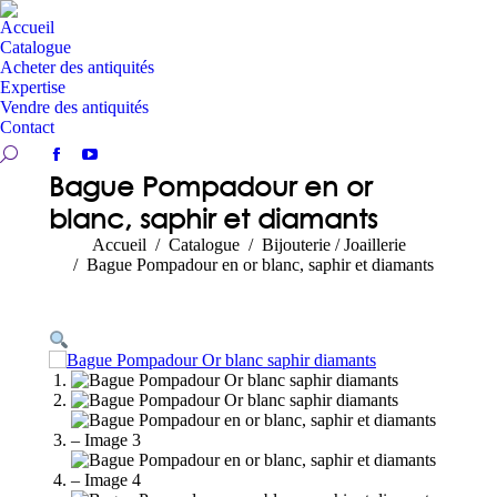
Accueil
Catalogue
Acheter des antiquités
Expertise
Vendre des antiquités
Contact
Recherche:
Facebook
YouTube
Bague Pompadour en or
page
page
blanc, saphir et diamants
opens
opens
in
in
Vous êtes ici :
Accueil
Catalogue
Bijouterie / Joaillerie
new
new
Bague Pompadour en or blanc, saphir et diamants
window
window