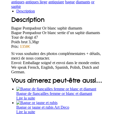
antiques
antiques liege
antiquiare
bague
diamants
or
saphir
Description
Description
Bague Pompadour Or blanc saphir diamants
Bague Pompadour Or blanc sertie d’un saphir diamants
Tour de doigt 47
Poids brut 3,38gr
Prix:
1350€
Si vous souhaitez des photos complémentaires + détails,
merci de nous contacter.
Envoi: Emballage soigné et envoi dans le monde entier.
We speak French, English, Spanish, Polish, Dutch and
German.
Vous aimerez peut-être aussi…
Bague de fiançailles femme or blanc et diamant
Lire la suite
Bague or jaune et rubis Art Deco
Lire la suite