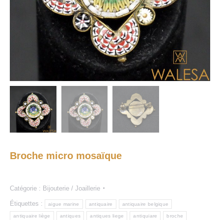
Broche micro mosaïque
Catégorie :
Bijouterie / Joaillerie
Étiquettes :
aigue marine
antiquaire
antiquaire belgique
antiquaire liège
antiques
antiques liege
antiquiare
broche