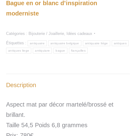
Bague en or blanc d’inspiration
moderniste
Catégories :
Bijouterie / Joaillerie
,
Idées cadeaux
Étiquettes :
antiquaire
antiquaire belgique
antiquaire liège
antiques
antiques liege
antiquiare
bague
fiançailles
Description
Aspect mat par décor martelé/brossé et
brillant.
Taille 54,5 Poids 6,8 grammes
Prix: 780€