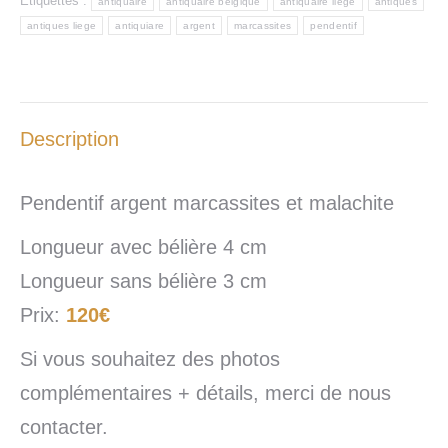
Étiquettes :
antiquaire
antiquaire belgique
antiquaire liège
antiques
antiques liege
antiquiare
argent
marcassites
pendentif
Description
Pendentif argent marcassites et malachite
Longueur avec bélière 4 cm
Longueur sans bélière 3 cm
Prix:
120€
Si vous souhaitez des photos
complémentaires + détails, merci de nous
contacter.