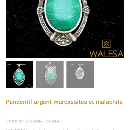
Pendentif argent marcassites et malachite
Catégorie :
Bijouterie / Joaillerie