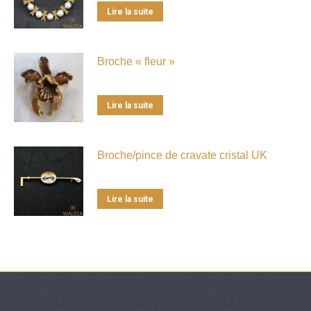
Lire la suite
Broche « fleur »
Lire la suite
Broche/pince de cravate cristal UK
Lire la suite