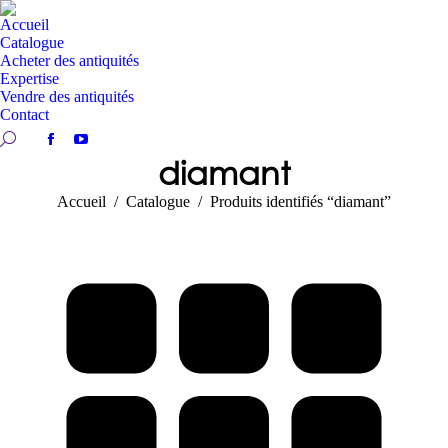
Accueil
Catalogue
Acheter des antiquités
Expertise
Vendre des antiquités
Contact
Recherche:
Facebook
YouTube
diamant
page
page
opens
opens
Vous êtes ici :
Accueil
Catalogue
Produits identifiés “diamant”
in
in
new
new
window
window