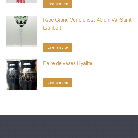
Lire la suite
Rare Grand Verre cristal 40 cm Val Saint
Lambert
Lire la suite
Paire de vases Hyalite
Lire la suite