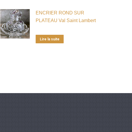
ENCRIER ROND SUR
PLATEAU Val Saint Lambert
Lire la suite