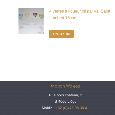
4 verres à liqueur cristal Val Saint
Lambert 13 cm
Lire la suite
Antiquités
Maison Walesa
Rue hors château, 2
B-4000 Liège
Mobile :
+32 (0)476 98 38 41