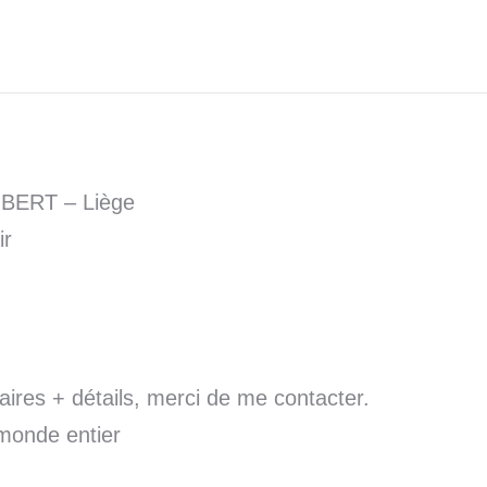
AMBERT – Liège
ir
ires + détails, merci de me contacter.
 monde entier