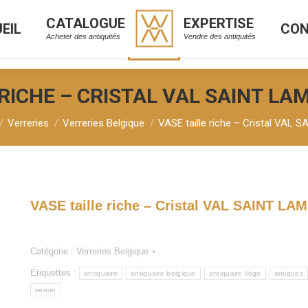
CATALOGUE
EXPERTISE
EIL
CO
CATALOGUE
EXPERTISE
L
C
Acheter des antiquités
Vendre des antiquités
Acheter des antiquités
Vendre des antiquités
RICHE – CRISTAL VAL SAINT LA
Verreries
Verreries Belgique
VASE taille riche – Cristal VAL
VASE taille riche – Cristal VAL SAINT LA
Catégorie :
Verreries Belgique
Étiquettes :
antiquaire
antiquaire belgique
antiquaire liège
antiques
verrier