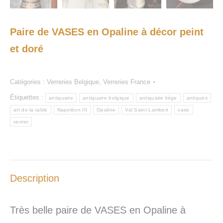
Paire de VASES en Opaline à décor peint
et doré
Catégories :
Verreries Belgique
,
Verreries France
Étiquettes :
antiquaire
antiquaire belgique
antiquaire liège
antiques
art de la table
Napoléon III
Opaline
Val Saint Lambert
vase
verrier
Description
Très belle paire de VASES en Opaline à