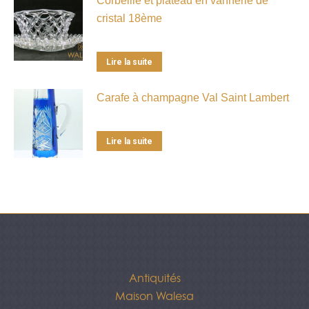
Corbeille et plateau en vannerie de
cristal 18ème
Lire la suite
Carafe à champagne Val Saint Lambert
Lire la suite
Antiquités
Maison Walesa