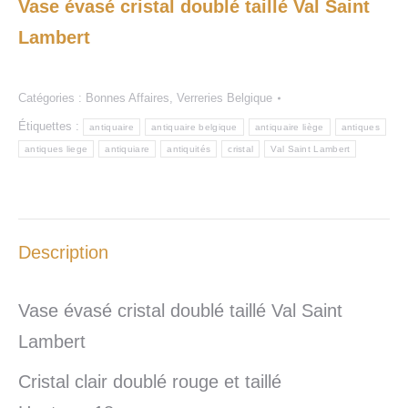
Vase évasé cristal doublé taillé Val Saint
Lambert
Catégories :
Bonnes Affaires
,
Verreries Belgique
Étiquettes :
antiquaire
antiquaire belgique
antiquaire liège
antiques
antiques liege
antiquiare
antiquités
cristal
Val Saint Lambert
Description
Vase évasé cristal doublé taillé Val Saint
Lambert
Cristal clair doublé rouge et taillé