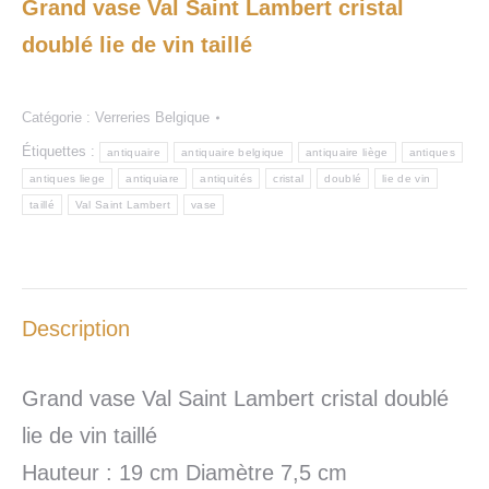
Grand vase Val Saint Lambert cristal
doublé lie de vin taillé
Catégorie :
Verreries Belgique
Étiquettes :
antiquaire
antiquaire belgique
antiquaire liège
antiques
antiques liege
antiquiare
antiquités
cristal
doublé
lie de vin
taillé
Val Saint Lambert
vase
Description
Grand vase Val Saint Lambert cristal doublé
lie de vin taillé
Hauteur : 19 cm Diamètre 7,5 cm