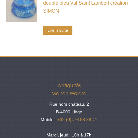
doublé bleu Val Saint Lambert création
SIMON
Lire la suite
Antiquités
Maison Walesa
Rue hors château, 2
B-4000 Liège
Mobile :
+32 (0)476 98 38 41
Mardi, jeudi: 10h à 17h