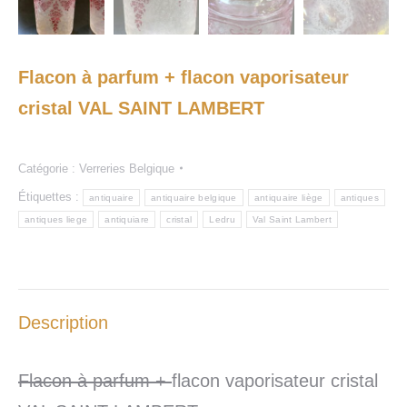
Flacon à parfum + flacon vaporisateur
cristal VAL SAINT LAMBERT
Catégorie :
Verreries Belgique
Étiquettes :
antiquaire
antiquaire belgique
antiquaire liège
antiques
antiques liege
antiquiare
cristal
Ledru
Val Saint Lambert
Description
Flacon à parfum +
flacon vaporisateur cristal