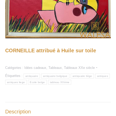
CORNEILLE attribué à Huile sur toile
Catégories :
Idées cadeaux
,
Tableaux
,
Tableaux XXe siècle
Étiquettes :
antiquaire
antiquaire belgique
antiquaire liège
antiques
antiques liege
Ecole belge
tableau XXème
Description