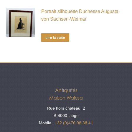
Portrait silhouette Duchesse Augusta
von Sachsen-Weimar
Lire la suite
Antiquités
Maison Walesa
Rue hors château, 2
B-4000 Liège
Mobile :
+32 (0)476 98 38 41