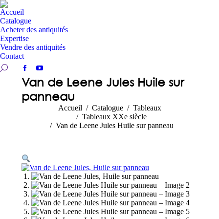
Accueil
Catalogue
Acheter des antiquités
Expertise
Vendre des antiquités
Contact
Recherche:
Facebook
YouTube
Van de Leene Jules Huile sur
page
page
panneau
opens
opens
in
in
Vous êtes ici :
Accueil
Catalogue
Tableaux
new
new
Tableaux XXe siècle
Van de Leene Jules Huile sur panneau
window
window